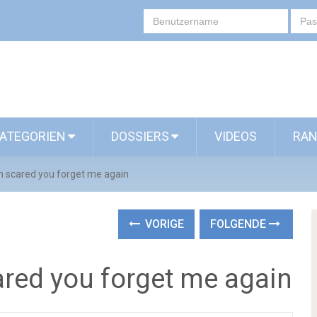
ATEGORIEN
DOSSIERS
VIDEOS
RAN
m scared you forget me again
VORIGE
FOLGENDE
ared you forget me again