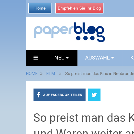
Home
Empfehlen Sie Ihr Blog
NEU
AUSWAHL
K
HOME
FILM
So preist man das Kino in Neubrand
AUF FACEBOOK TEILEN
So preist man das 
und Waren weiter a