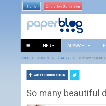
Home
Empfehlen Sie Ihr Blog
NEU
AUSWAHL
K
HOME
WOMEN
BEAUTY
So many beautiful
AUF FACEBOOK TEILEN
So many beautiful 