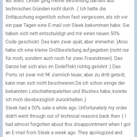
auf alles. Leider ging meine Bestellung damals aus
technischen Gründen nicht durch. :( Ich hatte die
Enttäuschung eigentlich schon fast vergessen, als ich vor
ein paar Tagen eine E-mail von Sleek bekommen habe. Sie
haben sich nett entschuldigt und mir einen neuen 50%
Code geschickt. Das kam zwar spät, aber immerhin :)Also
habe ich eine kleine Großbestellung aufgegeben (nicht nur
für mich, sondern auch noch für zwei Freundinnen). Das
Ganze hat sich also im Endeffekt richtig gelohnt :) Das
Porto ist zwar mit 9€ ziemlich teuer, aber zu dritt geteilt,
kann man sich nicht beschweren.Da ich schon einige der
bekannten Lidschattenpaletten und Blushes habe, konnte
ich mich diesbezüglich zurückhalten ;)
Sleek had a 50% sale a while ago. Unfortunately my order
didn't went through out of technical reasons back then :( I
had almost forgotten about this disappointment when I got
an E-mail from Sleek a week ago. They apologized and