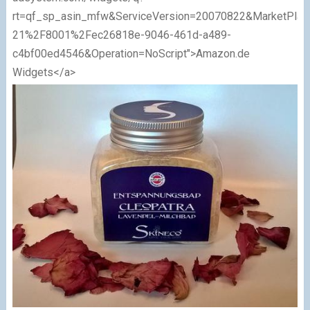
rt=qf_sp_asin_mfw&ServiceVersion=20070822&MarketPl
21%2F8001%2Fec26818e-9046-461d-a489-
c4bf00ed4546&Operation=NoScript">Amazon.de
Widgets</a>