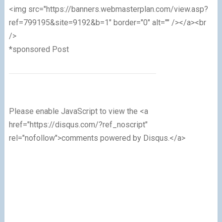
<img src="https://banners.webmasterplan.com/view.asp?
ref=799195&site=9192&b=1" border="0" alt="" /></a><br
/>
*sponsored Post
Please enable JavaScript to view the <a
href="https://disqus.com/?ref_noscript"
rel="nofollow">comments powered by Disqus.</a>