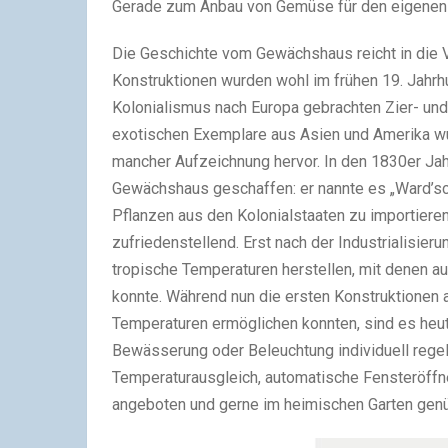
Gerade zum Anbau von Gemüse für den eigenen 
Die Geschichte vom Gewächshaus reicht in die V
Konstruktionen wurden wohl im frühen 19. Jahr
Kolonialismus nach Europa gebrachten Zier- und
exotischen Exemplare aus Asien und Amerika wu
mancher Aufzeichnung hervor. In den 1830er Ja
Gewächshaus geschaffen: er nannte es „Ward’sc
Pflanzen aus den Kolonialstaaten zu importiere
zufriedenstellend. Erst nach der Industrialisie
tropische Temperaturen herstellen, mit denen a
konnte. Während nun die ersten Konstruktionen 
Temperaturen ermöglichen konnten, sind es heu
Bewässerung oder Beleuchtung individuell rege
Temperaturausgleich, automatische Fensteröffn
angeboten und gerne im heimischen Garten genü