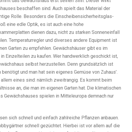
kommt das Gewächshaus erst seinen Sinn. Dieser wirkt
hauses beschaffen sind. Auch spielt das Material der
htige Rolle. Besonders die Einscheibensicherheitsglas-
loß eine edle Optik, es ist auch eine hohe
ammerplatten dienen dazu, nicht zu starken Sonneneinfall
ilen. Temperaturregler und diverses andere Equipment ist
igenen Garten zu empfehlen. Gewächshäuser gibt es im
n Einzelteilen zu kaufen. Wer handwerklich geschickt ist,
ewächshaus selbst herzustellen. Denn grundsätzlich ist
n benötigt und man hat sein eigenes Gemüse von Zuhaus’.
allem eines sind: nämlich zweitrangig. Es kommt beim
ltnisse an, die man im eigenen Garten hat. Die klimatischen
es Gewächshauses spielen in Mitteleuropa demnach nur
en sich schnell und einfach zahlreiche Pflanzen anbauen.
bbygärtner schnell gezüchtet. Hierbei ist vor allem auf die