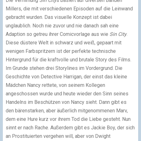
Die Verfilmung
Sin City
s basiert auf diversen Bänden
Millers, die mit verschiedenen Episoden auf die Leinwand
gebracht wurden. Das visuelle Konzept ist dabei
unglaublich. Noch nie zuvor und nie danach sah eine
Adaption so getreu ihrer Comicvorlage aus wie
Sin City
.
Diese düstere Welt in schwarz und weiß, gepaart mit
wenigen Farbspritzern ist der perfekte technische
Hintergrund für die kraftvolle und brutale Story des Films.
Im Grunde stehen drei Storylines im Vordergrund. Die
Geschichte von Detective Harrigan, der einst das kleine
Mädchen Nancy rettete, von seinem Kollegen
angeschossen wurde und heute wieder den Sinn seines
Handelns im Beschützen von Nancy sieht. Dann gibt es
den bärenstarken, aber äußerlich mitgenommenen Marv,
dem eine Hure kurz vor ihrem Tod die Liebe gesteht. Nun
sinnt er nach Rache. Außerdem gibt es Jackie Boy, der sich
an Prostituierten vergehen will, aber von Dwight