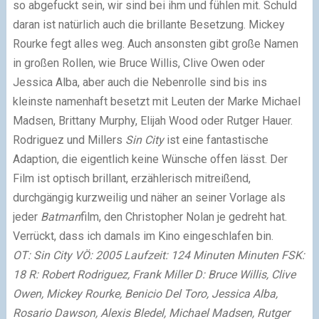
so abgefuckt sein, wir sind bei ihm und fühlen mit. Schuld
daran ist natürlich auch die brillante Besetzung. Mickey
Rourke fegt alles weg. Auch ansonsten gibt große Namen
in großen Rollen, wie Bruce Willis, Clive Owen oder
Jessica Alba, aber auch die Nebenrolle sind bis ins
kleinste namenhaft besetzt mit Leuten der Marke Michael
Madsen, Brittany Murphy, Elijah Wood oder Rutger Hauer.
Rodriguez und Millers
Sin City
ist eine fantastische
Adaption, die eigentlich keine Wünsche offen lässt. Der
Film ist optisch brillant, erzählerisch mitreißend,
durchgängig kurzweilig und näher an seiner Vorlage als
jeder
Batman
film, den Christopher Nolan je gedreht hat.
Verrückt, dass ich damals im Kino eingeschlafen bin.
OT: Sin City VÖ: 2005 Laufzeit: 124 Minuten Minuten FSK:
18 R: Robert Rodriguez, Frank Miller D: Bruce Willis, Clive
Owen, Mickey Rourke, Benicio Del Toro, Jessica Alba,
Rosario Dawson, Alexis Bledel, Michael Madsen, Rutger