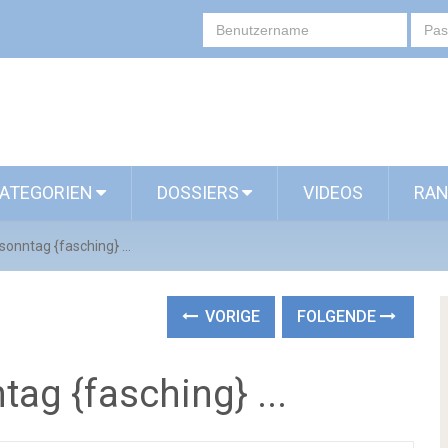
ATEGORIEN
DOSSIERS
VIDEOS
RAN
onntag {fasching} ...
VORIGE
FOLGENDE
ag {fasching} ...