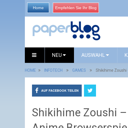
Home
Empfehlen Sie Ihr Blog
NEU
AUSWAHL
K
HOME
INFOTECH
GAMES
Shikihime Zoushi 
AUF FACEBOOK TEILEN
Shikihime Zoushi –
Anime Browserspiel h