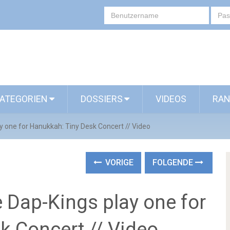
ATEGORIEN
DOSSIERS
VIDEOS
RAN
 one for Hanukkah: Tiny Desk Concert // Video
VORIGE
FOLGENDE
 Dap-Kings play one for
k Concert // Video