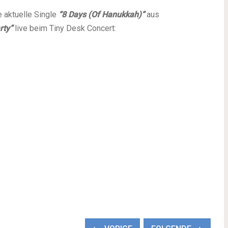
e aktuelle Single
“8 Days (Of Hanukkah)”
aus
rty”
live beim
Tiny Desk Concert
: