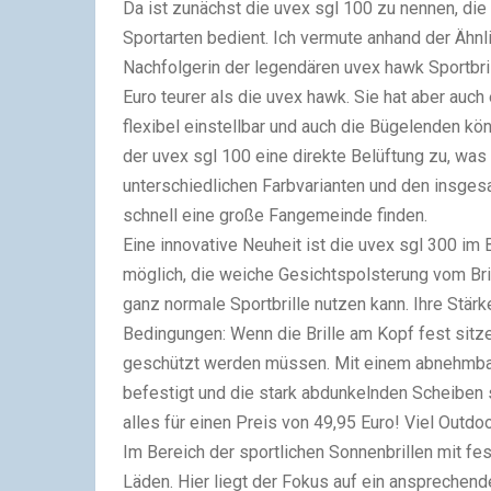
Da ist zunächst die uvex sgl 100 zu nennen, die
Sportarten bedient. Ich vermute anhand der Ähnl
Nachfolgerin der legendären uvex hawk Sportbrill
Euro teurer als die uvex hawk. Sie hat aber auch
flexibel einstellbar und auch die Bügelenden k
der uvex sgl 100 eine direkte Belüftung zu, was 
unterschiedlichen Farbvarianten und den insge
schnell eine große Fangemeinde finden.
Eine innovative Neuheit ist die uvex sgl 300 im B
möglich, die weiche Gesichtspolsterung vom Bril
ganz normale Sportbrille nutzen kann. Ihre Stärk
Bedingungen: Wenn die Brille am Kopf fest sitz
geschützt werden müssen. Mit einem abnehmbar
befestigt und die stark abdunkelnden Scheiben 
alles für einen Preis von 49,95 Euro! Viel Outdoo
Im Bereich der sportlichen Sonnenbrillen mit fes
Läden. Hier liegt der Fokus auf ein ansprechen