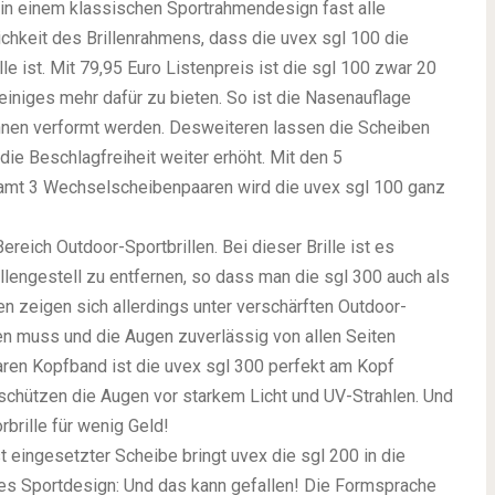
 in einem klassischen Sportrahmendesign fast alle
ichkeit des Brillenrahmens, dass die uvex sgl 100 die
e ist. Mit 79,95 Euro Listenpreis ist die sgl 100 zwar 20
 einiges mehr dafür zu bieten. So ist die Nasenauflage
önnen verformt werden. Desweiteren lassen die Scheiben
die Beschlagfreiheit weiter erhöht. Mit den 5
samt 3 Wechselscheibenpaaren wird die uvex sgl 100 ganz
ereich Outdoor-Sportbrillen. Bei dieser Brille ist es
lengestell zu entfernen, so dass man die sgl 300 auch als
en zeigen sich allerdings unter verschärften Outdoor-
en muss und die Augen zuverlässig von allen Seiten
en Kopfband ist die uvex sgl 300 perfekt am Kopf
schützen die Augen vor starkem Licht und UV-Strahlen. Und
rbrille für wenig Geld!
t eingesetzter Scheibe bringt uvex die sgl 200 in die
des Sportdesign: Und das kann gefallen! Die Formsprache