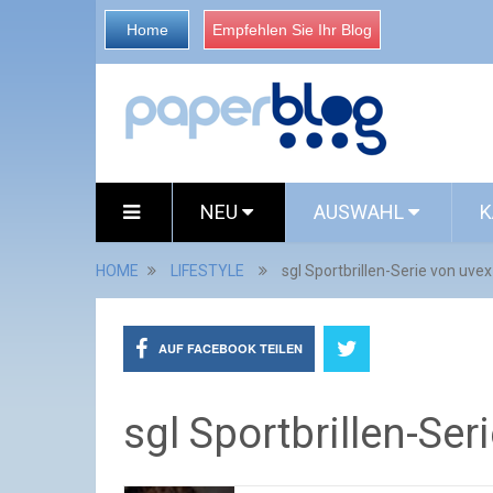
Home
Empfehlen Sie Ihr Blog
NEU
AUSWAHL
K
HOME
LIFESTYLE
sgl Sportbrillen-Serie von uvex
AUF FACEBOOK TEILEN
sgl Sportbrillen-Ser