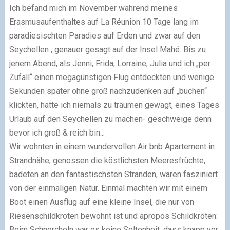
Ich befand mich im November während meines
Erasmusaufenthaltes auf La Réunion 10 Tage lang im
paradiesischten Paradies auf Erden und zwar auf den
Seychellen , genauer gesagt auf der Insel Mahé. Bis zu
jenem Abend, als Jenni, Frida, Lorraine, Julia und ich „per
Zufall“ einen megagünstigen Flug entdeckten und wenige
Sekunden später ohne groß nachzudenken auf „buchen“
klickten, hätte ich niemals zu träumen gewagt, eines Tages
Urlaub auf den Seychellen zu machen- geschweige denn
bevor ich groß & reich bin...
Wir wohnten in einem wundervollen Air bnb Apartement in
Strandnähe, genossen die köstlichsten Meeresfrüchte,
badeten an den fantastischsten Stränden, waren fasziniert
von der einmaligen Natur. Einmal machten wir mit einem
Boot einen Ausflug auf eine kleine Insel, die nur von
Riesenschildkröten bewohnt ist und apropos Schildkröten:
Beim Schnorcheln war es keine Seltenheit, dass knapp vor