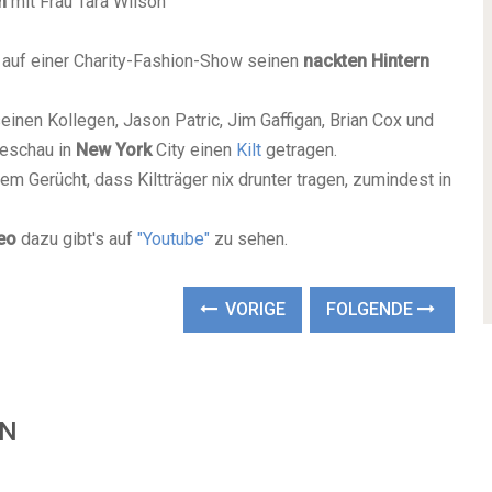
h
mit Frau Tara Wilson
auf einer Charity-Fashion-Show seinen
nackten Hintern
einen Kollegen, Jason Patric, Jim Gaffigan, Brian Cox und
deschau in
New York
City einen
Kilt
getragen.
 Gerücht, dass Kiltträger nix drunter tragen, zumindest in
eo
dazu gibt's auf
"Youtube"
zu sehen.
VORIGE
FOLGENDE
EN