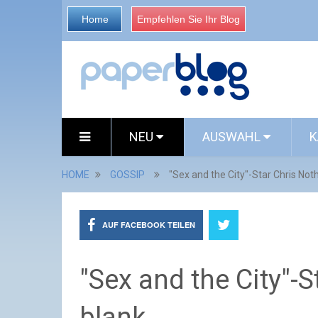
Home
Empfehlen Sie Ihr Blog
NEU
AUSWAHL
K
HOME
GOSSIP
"Sex and the City"-Star Chris Noth
AUF FACEBOOK TEILEN
"Sex and the City"-S
blank