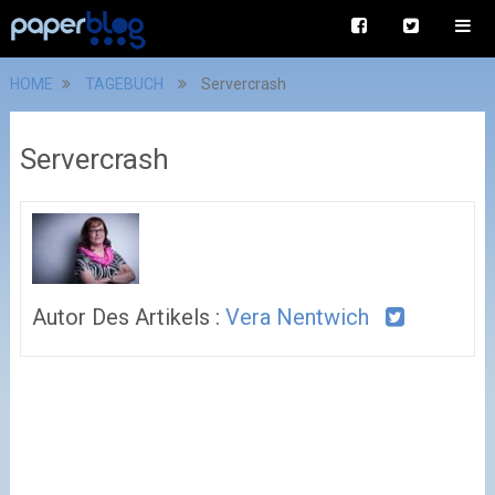
HOME
TAGEBUCH
Servercrash
Servercrash
Autor Des Artikels :
Vera Nentwich