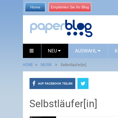
Home
Empfehlen Sie Ihr Blog
NEU
AUSWAHL
K
HOME
MUSIK
Selbstläufer[in]
AUF FACEBOOK TEILEN
Selbstläufer[in]