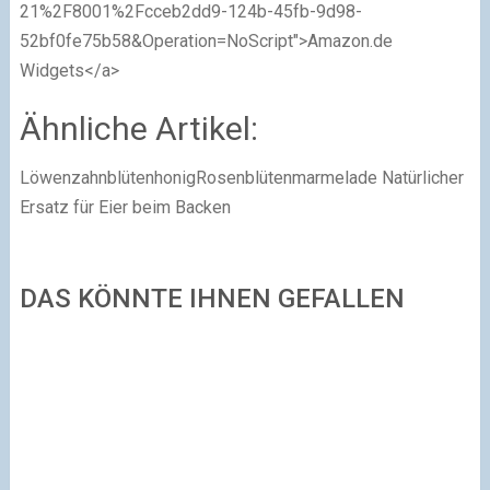
21%2F8001%2Fcceb2dd9-124b-45fb-9d98-
52bf0fe75b58&Operation=NoScript">Amazon.de
Widgets</a>
Ähnliche Artikel:
LöwenzahnblütenhonigRosenblütenmarmelade Natürlicher
Ersatz für Eier beim Backen
DAS KÖNNTE IHNEN GEFALLEN