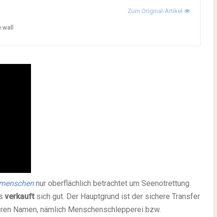
Zum Original-Artikel
e wall
rmenschen
nur oberflächlich betrachtet um Seenotrettung
es
verkauft
sich gut. Der Hauptgrund ist der sichere Transfer
hren Namen, nämlich Menschenschlepperei bzw.