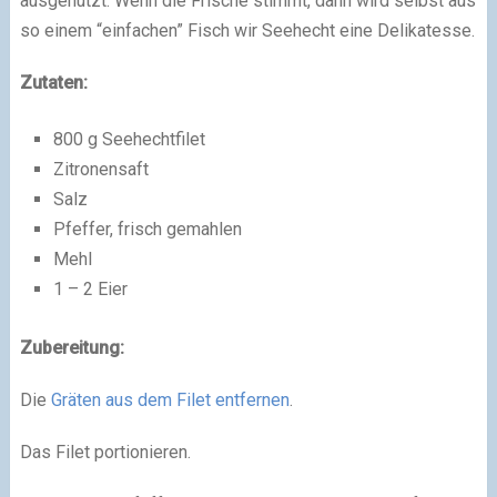
ausgenutzt. Wenn die Frische stimmt, dann wird selbst aus
so einem “einfachen” Fisch wir Seehecht eine Delikatesse.
Zutaten:
800 g Seehechtfilet
Zitronensaft
Salz
Pfeffer, frisch gemahlen
Mehl
1 – 2 Eier
Zubereitung:
Die
Gräten aus dem Filet entfernen
.
Das Filet portionieren.