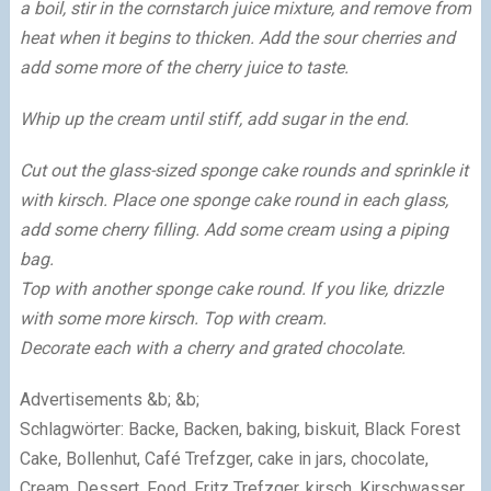
a boil, stir in the cornstarch juice mixture, and remove from
heat when it begins to thicken. Add the sour cherries and
add some more of the cherry juice to taste.
Whip up the cream until stiff, add sugar in the end.
Cut out the glass-sized sponge cake rounds and sprinkle it
with kirsch. Place one sponge cake round in each glass,
add some cherry filling. Add some cream using a piping
bag.
Top with another sponge cake round. If you like, drizzle
with some more kirsch. Top with cream.
Decorate each with a cherry and grated chocolate.
Advertisements
&b; &b;
Schlagwörter: Backe, Backen, baking, biskuit, Black Forest
Cake, Bollenhut, Café Trefzger, cake in jars, chocolate,
Cream, Dessert, Food, Fritz Trefzger, kirsch, Kirschwasser,