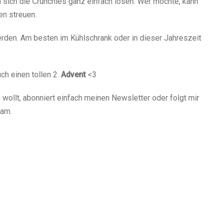
 sich die Crunchies ganz einfach lösen. Wer möchte, kann
en streuen.
rden. Am besten im Kühlschrank oder in dieser Jahreszeit
ch einen tollen 2.
Advent
<3
 wollt, abonniert einfach meinen Newsletter oder folgt mir
ram.