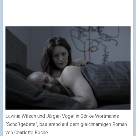
Lavinia Wilson und Jürgen Vogel in Sönke Wortmanns
“Schoßgebete”, basierend auf dem gleichnamigen Roman
von Charlotte Roche