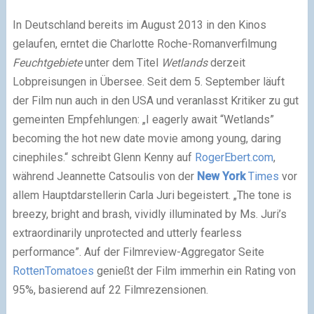
In Deutschland bereits im August 2013 in den Kinos
gelaufen, erntet die Charlotte Roche-Romanverfilmung
Feuchtgebiete
unter dem Titel
Wetlands
derzeit
Lobpreisungen in Übersee. Seit dem 5. September läuft
der Film nun auch in den USA und veranlasst Kritiker zu gut
gemeinten Empfehlungen: „I eagerly await “Wetlands”
becoming the hot new date movie among young, daring
cinephiles.“ schreibt Glenn Kenny auf
RogerEbert.com
,
während Jeannette Catsoulis von der
New York
Times
vor
allem Hauptdarstellerin Carla Juri begeistert. „The tone is
breezy, bright and brash, vividly illuminated by Ms. Juri’s
extraordinarily unprotected and utterly fearless
performance”. Auf der Filmreview-Aggregator Seite
RottenTomatoes
genießt der Film immerhin ein Rating von
95%, basierend auf 22 Filmrezensionen.