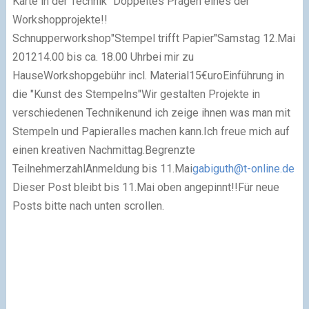
Karte in der Technik "Doppeltes Prägen"eines der
Workshopprojekte!!
Schnupperworkshop
"Stempel trifft Papier"
Samstag 12.Mai
2012
14.00 bis ca. 18.00 Uhr
bei mir zu
Hause
Workshopgebühr incl. Material
15€uro
Einführung in
die "Kunst des Stempelns"
Wir gestalten Projekte in
verschiedenen Techniken
und ich zeige ihnen was man mit
Stempeln und Papier
alles machen kann.
Ich freue mich auf
einen kreativen Nachmittag.
Begrenzte
Teilnehmerzahl
Anmeldung bis 11.Mai
gabiguth@t-online.de
Dieser Post bleibt bis 11.Mai oben angepinnt!!
Für neue
Posts bitte nach unten scrollen
.