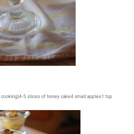
o cook
ing
)
4-5
s
lices of honey cake
4
small apples
1
tsp