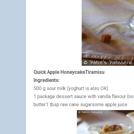
Quick
Apple Honeycake
Tiramisu
Ingredients:
500 g
sour
milk (
yoghurt is also OK)
1 package d
essert sauce with vanilla flavour (n
butter
1
tbsp r
aw cane sugar
some apple juice