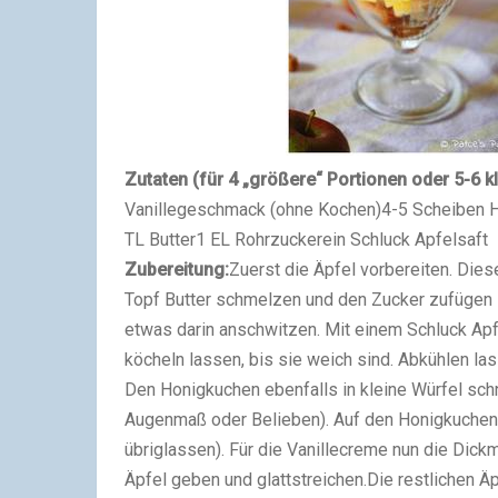
Zutaten (für 4 „größere“ Portionen oder 5-6 kl
Vanillegeschmack (ohne Kochen)
4-5 Scheiben H
TL Butter
1 EL Rohrzucker
ein Schluck Apfelsaft
Zubereitung:
Zuerst die Äpfel vorbereiten. Dies
Topf Butter schmelzen und den Zucker zufügen 
etwas darin anschwitzen. Mit einem Schluck Apfe
köcheln lassen, bis sie weich sind. Abkühlen las
Den Honigkuchen ebenfalls in kleine Würfel sch
Augenmaß oder Belieben). Auf den Honigkuchen d
übriglassen).
Für die Vanillecreme nun die Dickm
Äpfel geben und glattstreichen.
Die restlichen Ä