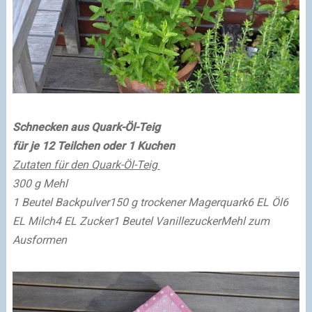
Schnecken aus Quark-Öl-Teig
für je 12 Teilchen oder 1 Kuchen
Zutaten für den Quark-Öl-Teig
300 g Mehl
1 Beutel Backpulver
150 g trockener Magerquark
6 EL Öl
6
EL Milch
4 EL Zucker
1 Beutel Vanillezucker
Mehl zum
Ausformen