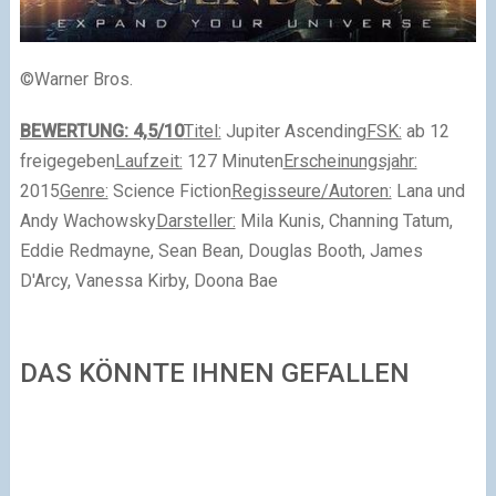
©Warner Bros.
BEWERTUNG: 4,5/10
Titel:
Jupiter Ascending
FSK:
ab 12
freigegeben
Laufzeit:
127 Minuten
Erscheinungsjahr:
2015
Genre:
Science Fiction
Regisseure/Autoren:
Lana und
Andy Wachowsky
Darsteller:
Mila Kunis, Channing Tatum,
Eddie Redmayne, Sean Bean, Douglas Booth, James
D'Arcy, Vanessa Kirby, Doona Bae
DAS KÖNNTE IHNEN GEFALLEN