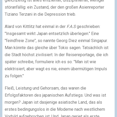
gleichzeitig ist alles effizienter, disziplinierter, weniger
störanfällig: ein Zustand, der den großen Asienreporter
Tiziano Terzani in die Depression trieb.
Alard von Kittlitz hat einmal in der
F.A.S
geschrieben:
"Insgesamt wirkt Japan entsetzlich überlegen." Eine
"feindfreie Zone", so nannte Georg Diez einmal Singapur.
Man könnte das gleiche über Tokio sagen. Tatsächlich ist
die Stadt höchst zivilisiert. In der Reisereportage, die ich
später schreibe, formuliere ich es so: "Man ist wie
elektrisiert, aber wagt es nie, einem übermütigen Impuls
zu folgen."
Fleiß, Leistung und Gehorsam, das waren die
Erfolgsfaktoren des japanischen Aufstiegs. Und was ist
morgen? Japan ist dasjenige asiatische Land, das als
erstes bedingungslos in die Moderne nach westlichem
Vorbild aufgebrochen ist. Und Japan geriet als erste