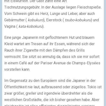
mit Eiswürfeln. Der Gast zahlt eine Art
Tischnutzungsgebühr. In der Auslage liegen Fleischspieße.
Vom Schwein gibt es Herz, Lunge und Leber, aber auch
Gebärmutter (
kobukuro
), Eierstock (
tsubo-kobukuru
) und
Vagina (
kata-kobokuru
).
Eine junge Japanerin mit geflochtenem Hut und blauem
Kleid wartet am Tresen auf ihr Essen, während sich der
Rauch ihrer Zigarette mit den Dämpfen des Grills
vermischt. Sie sitzt so anmutig da, dass ich sie mir sofort
in einem Café auf der Pariser Avenue de Champs-Elysées
vorstellen kann.
Im Gegensatz zu den Europäern sind die Japaner in der
Öffentlichkeit nie laut, aufbrausend oder zügellos. Tokio ist
zwar größer, greller und irgendwie überdrehter als die
westlichen Großstädte, die ich bisher gesehen habe. Aber