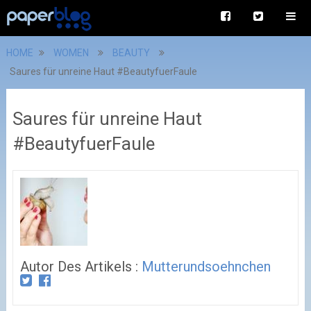
HOME
WOMEN
BEAUTY
Saures für unreine Haut #BeautyfuerFaule
Saures für unreine Haut
#BeautyfuerFaule
Autor Des Artikels :
Mutterundsoehnchen