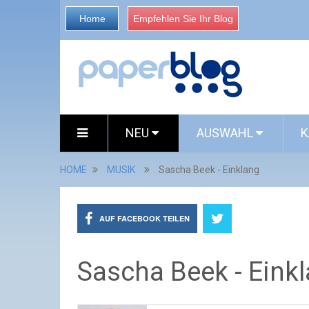
Home
Empfehlen Sie Ihr Blog
NEU
AUSWAHL
K
HOME
MUSIK
Sascha Beek - Einklang
AUF FACEBOOK TEILEN
Sascha Beek - Eink