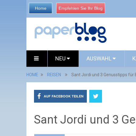
Home
Empfehlen Sie Ihr Blog
NEU
AUSWAHL
K
HOME
REISEN
Sant Jordi und 3 Genusstipps für
AUF FACEBOOK TEILEN
Sant Jordi und 3 G