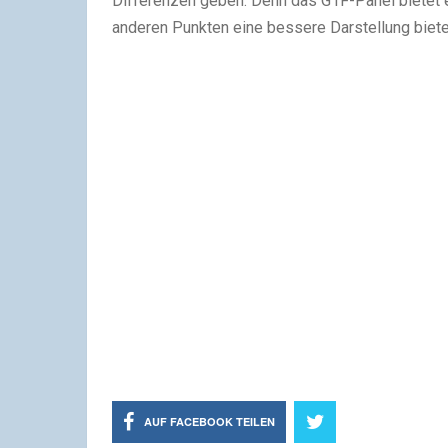
Differenzen geben. Denn das G1F-Panel bietet ei
anderen Punkten eine bessere Darstellung biete
AUF FACEBOOK TEILEN