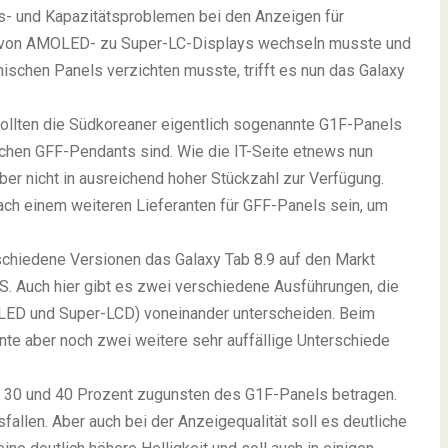
s- und Kapazitätsproblemen bei den Anzeigen für
von AMOLED- zu Super-LC-Displays wechseln musste und
ischen Panels verzichten musste, trifft es nun das Galaxy
wollten die Südkoreaner eigentlich sogenannte G1F-Panels
ichen GFF-Pendants sind. Wie die IT-Seite etnews nun
er nicht in ausreichend hoher Stückzahl zur Verfügung.
ach einem weiteren Lieferanten für GFF-Panels sein, um
schiedene Versionen das Galaxy Tab 8.9 auf den Markt
S. Auch hier gibt es zwei verschiedene Ausführungen, die
MOLED und Super-LCD) voneinander unterscheiden. Beim
nte aber noch zwei weitere sehr auffällige Unterschiede
n 30 und 40 Prozent zugunsten des G1F-Panels betragen.
fallen. Aber auch bei der Anzeigequalität soll es deutliche