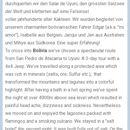
durchquerten wir den Salar de Uyuni, den grössten Salzsee
der Welt und kletterten auf eine Felsinsel
voller jahrhunderte alter Kakteen. Wir wurden begleitet von
unserem charmanten bolivianischen Fahrer Edgar (a.k.a. "mi
amor"), Isabelle aus Belgien, Jacqui und Jen aus Australien
und Mihye aus Südkorea. Eine super Erfahrung!
To cross into
Bolivia
we've chosen a spectacular route
from San Pedro de Atacama to Uyuni: A 3-day tour with a
4x4 Jeep. We've travelled along a protected area which
was rich in minerals (salts, ore, Sulfur etc.), that
transformed the mountains and lagunas into a colorful
highlight. After having a bath in a hot spring we've spent
the night at over 4900m above sea level which resulted in
painful head ache, dizziness and sickness. Nevertheless
we moved on and enjoyed the lagoones packed with
flamingos and a smoking vulcano. We stayed in a "salt
hotel" the second night. It was built fully out of salt. On the