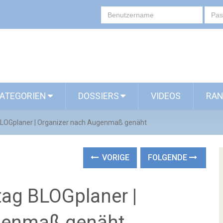
ATEGORIEN
DOSSIERS
VIDEOS
RAN
BLOGplaner | Organizer nach Augenmaß genäht
VORIGE
FOLGENDE
ag BLOGplaner |
genmaß genäht