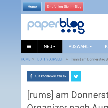
Home
Empfehlen Sie Ihr Blog
NEU
AUSWAHL
K
HOME
DO IT YOURSELF
[rums] am Donnerstag 
AUF FACEBOOK TEILEN
[rums] am Donnerst
Organizer nach Au