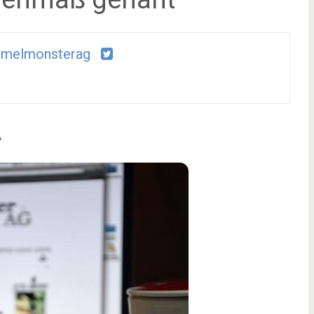
emelmonsterag
}