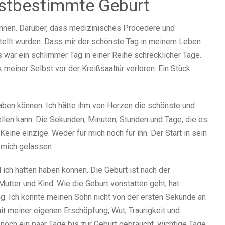
bstbestimmte Geburt
können. Darüber, dass medizinisches Procedere und
tellt wurden. Dass mir der schönste Tag in meinem Leben
 war ein schlimmer Tag in einer Reihe schrecklicher Tage.
k meiner Selbst vor der Kreißsaaltür verloren. Ein Stück
haben können. Ich hätte ihm von Herzen die schönste und
ellen kann. Die Sekunden, Minuten, Stunden und Tage, die es
Keine einzige. Weder für mich noch für ihn. Der Start in sein
 mich gelassen.
 ich hätten haben können. Die Geburt ist nach der
tter und Kind. Wie die Geburt vonstatten geht, hat
ng. Ich konnte meinen Sohn nicht von der ersten Sekunde an
mit meiner eigenen Erschöpfung, Wut, Traurigkeit und
noch ein paar Tage bis zur Geburt gebraucht, wichtige Tage,