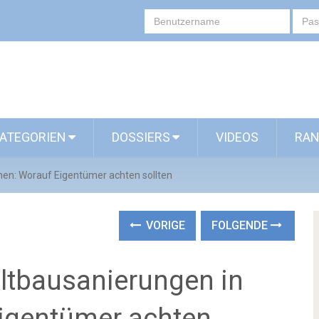
ATEGORIEN
DOSSIERS
VIDEOS
RAN
en: Worauf Eigentümer achten sollten
VORIGE
FOLGENDE
ltbausanierungen in
igentümer achten