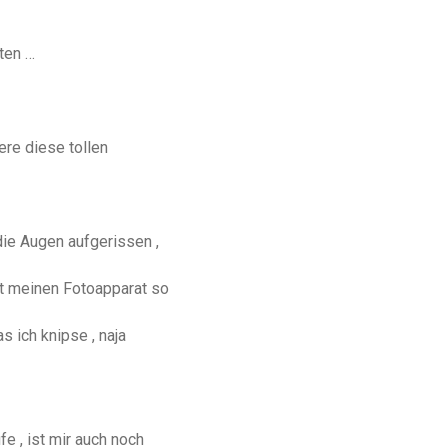
ten …
ere diese tollen
die Augen aufgerissen ,
t meinen Fotoapparat so
s ich knipse , naja
e , ist mir auch noch