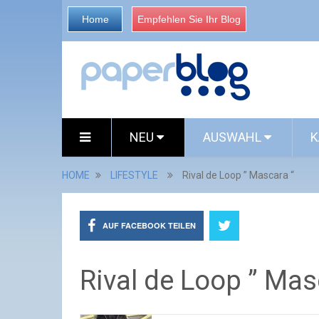
Home
Empfehlen Sie Ihr Blog
NEU
AUSWAHL
K
HOME
LIFESTYLE
Rival de Loop ” Mascara “
AUF FACEBOOK TEILEN
Rival de Loop ” Mas