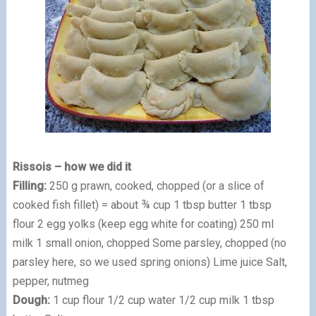
Rissois – how we did it
Filling:
250 g prawn, cooked, chopped (or a slice of
cooked fish fillet) = about ¾ cup 1 tbsp butter 1 tbsp
flour 2 egg yolks (keep egg white for coating) 250 ml
milk 1 small onion, chopped Some parsley, chopped (no
parsley here, so we used spring onions) Lime juice Salt,
pepper, nutmeg
Dough:
1 cup flour 1/2 cup water 1/2 cup milk 1 tbsp