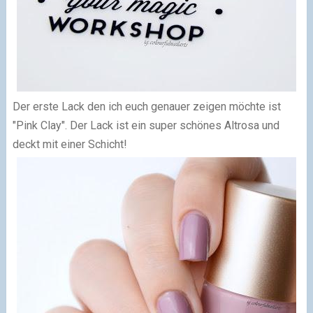
De
r erste Lack den ich euch genauer zeigen möchte
i
st
"Pink Clay"
.
Der Lack ist ein super sch
önes
Altrosa und
de
ckt mit einer Schicht!