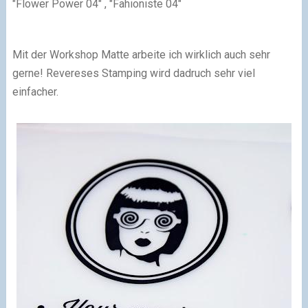
"Flower Power 04" , "Fahionis
te 04"
Mit der Workshop
Matte arbeite ich
wir
klich auch seh
r
gerne! Reveres
es Stamping wird d
adruch sehr viel
einfach
er.