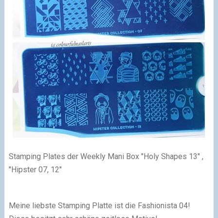
S
tamping P
lates der Weekly Man
i
Box "Holy Shapes 13" ,
"Hipster 07, 12"
Meine
liebste Stamping Platte ist die Fashionista 04!