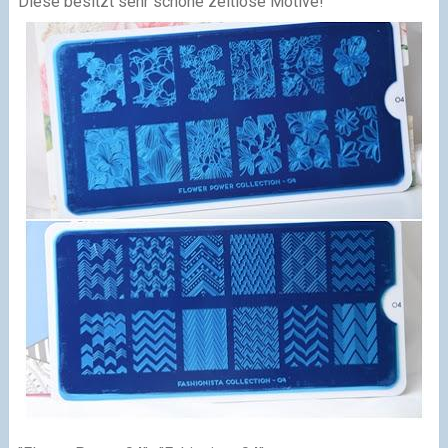
Die
se besitzt s
ehr schöne
zeitlose
Motive!