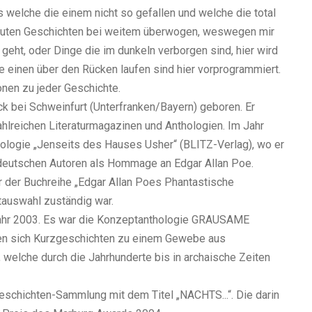
es welche die einem nicht so gefallen und welche die total
e guten Geschichten bei weitem überwogen, weswegen mir
geht, oder Dinge die im dunkeln verborgen sind, hier wird
e einen über den Rücken laufen sind hier vorprogrammiert.
onen zu jeder Geschichte.
k bei Schweinfurt (Unterfranken/Bayern) geboren. Er
ahlreichen Literaturmagazinen und Anthologien. Im Jahr
hologie „Jenseits des Hauses Usher“ (BLITZ-Verlag), wo er
deutschen Autoren als Hommage an Edgar Allan Poe.
r der Buchreihe „Edgar Allan Poes Phantastische
xtauswahl zuständig war.
Jahr 2003. Es war die Konzeptanthologie GRAUSAME
nen sich Kurzgeschichten zu einem Gewebe aus
, welche durch die Jahrhunderte bis in archaische Zeiten
eschichten-Sammlung mit dem Titel „NACHTS...“. Die darin