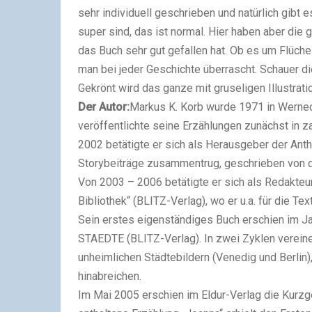
sehr individuell geschrieben und natürlich gibt 
super sind, das ist normal. Hier haben aber di
das Buch sehr gut gefallen hat. Ob es um Flüche 
man bei jeder Geschichte überrascht. Schauer di
Gekrönt wird das ganze mit gruseligen Illustrati
Der Autor:
Markus K. Korb wurde 1971 in Wernec
veröffentlichte seine Erzählungen zunächst in z
2002 betätigte er sich als Herausgeber der Ant
Storybeiträge zusammentrug, geschrieben von 
Von 2003 – 2006 betätigte er sich als Redakteu
Bibliothek“ (BLITZ-Verlag), wo er u.a. für die Te
Sein erstes eigenständiges Buch erschien im 
STAEDTE (BLITZ-Verlag). In zwei Zyklen verei
unheimlichen Städtebildern (Venedig und Berlin)
hinabreichen.
Im Mai 2005 erschien im Eldur-Verlag die Kurzg