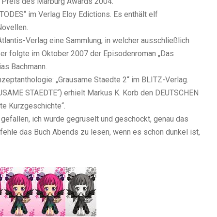
en Preis des Marburg Awards 2004.
ODES“ im Verlag Eloy Edictions. Es enthält elf
ovellen.
antis-Verlag eine Sammlung, in welcher ausschließlich
ser folgte im Oktober 2007 der Episodenroman „Das
ias Bachmann.
nzeptanthologie: „Grausame Staedte 2“ im BLITZ-Verlag.
GRAUSAME STAEDTE“) erhielt Markus K. Korb den DEUTSCHEN
e Kurzgeschichte“.
 gefallen, ich wurde gegruselt und geschockt, genau das
pfehle das Buch Abends zu lesen, wenn es schon dunkel ist,