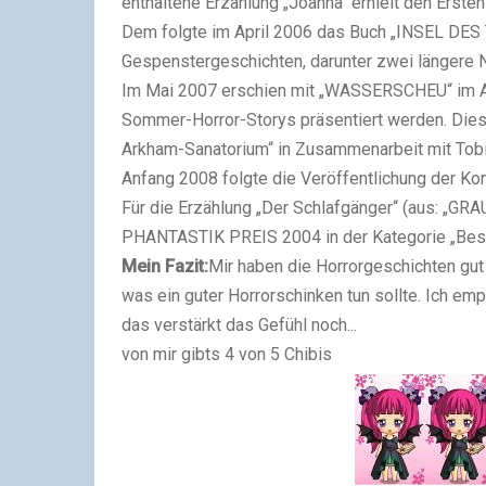
enthaltene Erzählung „Joanna“ erhielt den Erst
Dem folgte im April 2006 das Buch „INSEL DES T
Gespenstergeschichten, darunter zwei längere N
Im Mai 2007 erschien mit „WASSERSCHEU“ im Atl
Sommer-Horror-Storys präsentiert werden. Die
Arkham-Sanatorium“ in Zusammenarbeit mit Tob
Anfang 2008 folgte die Veröffentlichung der Ko
Für die Erzählung „Der Schlafgänger“ (aus: „
PHANTASTIK PREIS 2004 in der Kategorie „Best
Mein Fazit:
Mir haben die Horrorgeschichten gut
was ein guter Horrorschinken tun sollte. Ich em
das verstärkt das Gefühl noch...
von mir gibts 4 von 5 Chibis