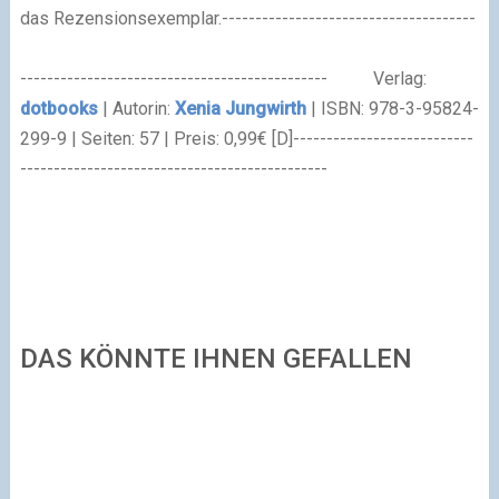
das Rezensionsexemplar.
--------------------------------------
----------------------------------------------
Verlag:
dotbooks
| Autorin:
Xenia Jungwirth
|
ISBN: 978-3-95824-
299-9
|
Seiten: 57
|
Preis: 0,99
€ [D]---------------------------
----------------------------------------------
DAS KÖNNTE IHNEN GEFALLEN