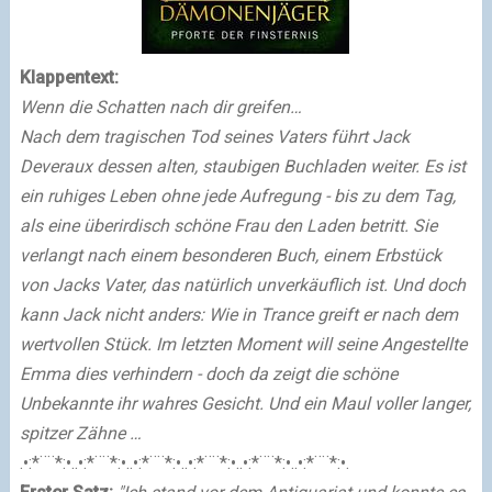
Klappentext:
Wenn die Schatten nach dir greifen…
Nach dem tragischen Tod seines Vaters führt Jack
Deveraux dessen alten, staubigen Buchladen weiter. Es ist
ein ruhiges Leben ohne jede Aufregung - bis zu dem Tag,
als eine überirdisch schöne Frau den Laden betritt. Sie
verlangt nach einem besonderen Buch, einem Erbstück
von Jacks Vater, das natürlich unverkäuflich ist. Und doch
kann Jack nicht anders: Wie in Trance greift er nach dem
wertvollen Stück. Im letzten Moment will seine Angestellte
Emma dies verhindern - doch da zeigt die schöne
Unbekannte ihr wahres Gesicht. Und ein Maul voller langer,
spitzer Zähne …
.•:*¨¨*:•..•:*¨¨*:•..•:*¨¨*:•..•:*¨¨*:•..•:*¨¨*:•..•:*¨¨*:•.