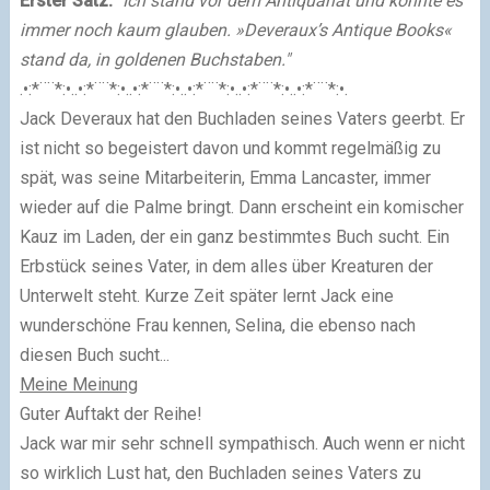
Erster Satz:
"Ich stand vor dem Antiquariat und konnte es
immer noch kaum glauben. »Deveraux’s Antique Books«
stand da, in goldenen Buchstaben."
.•:*¨¨*:•..•:*¨¨*:•..•:*¨¨*:•..•:*¨¨*:•..•:*¨¨*:•..•:*¨¨*:•.
Jack Deveraux hat den Buchladen seines Vaters geerbt. Er
ist nicht so begeistert davon und kommt regelmäßig zu
spät, was seine Mitarbeiterin, Emma Lancaster, immer
wieder auf die Palme bringt. Dann erscheint ein komischer
Kauz im Laden, der ein ganz bestimmtes Buch sucht. Ein
Erbstück seines Vater, in dem alles über Kreaturen der
Unterwelt steht. Kurze Zeit später lernt Jack eine
wunderschöne Frau kennen, Selina, die ebenso nach
diesen Buch sucht...
Meine Meinung
Guter Auftakt der Reihe!
Jack war mir sehr schnell sympathisch. Auch wenn er nicht
so wirklich Lust hat, den Buchladen seines Vaters zu