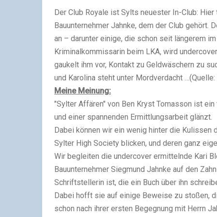
Der Club Royale ist Sylts neuester In-Club: Hier
Bauunternehmer Jahnke, dem der Club gehört. 
an – darunter einige, die schon seit längerem im
Kriminalkommissarin beim LKA, wird undercover n
gaukelt ihm vor, Kontakt zu Geldwäschern zu such
und Karolina steht unter Mordverdacht …(Quelle:
Meine Meinung:
"Sylter Affären" von Ben Kryst Tomasson ist ein 
und einer spannenden Ermittlungsarbeit glänzt.
Dabei können wir ein wenig hinter die Kulissen 
Sylter High Society blicken, und deren ganz eig
Wir begleiten die undercover ermittelnde Kari B
Bauunternehmer Siegmund Jahnke auf den Zahn z
Schriftstellerin ist, die ein Buch über ihn schrei
Dabei hofft sie auf einige Beweise zu stoßen, 
schon nach ihrer ersten Begegnung mit Herrn Jah