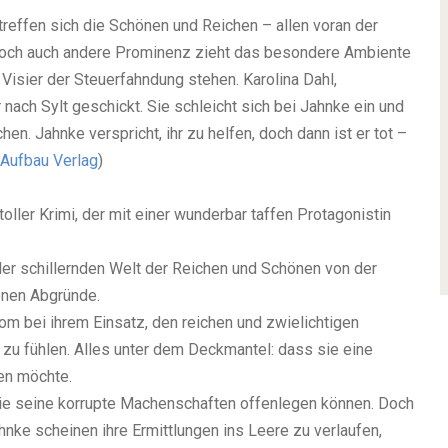
 treffen sich die Schönen und Reichen – allen voran der
Doch auch andere Prominenz zieht das besondere Ambiente
 Visier der Steuerfahndung stehen. Karolina Dahl,
ach Sylt geschickt. Sie schleicht sich bei Jahnke ein und
en. Jahnke verspricht, ihr zu helfen, doch dann ist er tot –
Aufbau Verlag
)
toller Krimi, der mit einer wunderbar taffen Protagonistin
der schillernden Welt der Reichen und Schönen von der
enen Abgründe.
lom bei ihrem Einsatz, den reichen und zwielichtigen
u fühlen. Alles unter dem Deckmantel: dass sie eine
ben möchte.
die seine korrupte Machenschaften offenlegen können. Doch
nke scheinen ihre Ermittlungen ins Leere zu verlaufen,