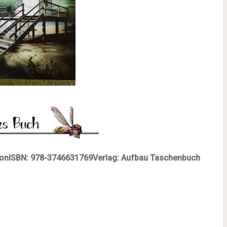
son
ISBN:
978-3746631769
Verl
ag:
Aufbau Taschenbuch