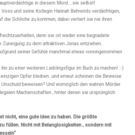
uptverdächtige in diesem Mord.....sie selbst!
 Voss und seine Kollegin Hannah Behrends verdächtigen,
f die Schliche zu kommen, dabei verliert sie nie ihren
ufrechtzuerhalten, denn sie ist weder eine begnadete
e Zuneigung zu dem attraktiven Jonas entziehen..
it aufgrund seiner Gefühle manchmal etwas voreingenommen
ihn zu einer weiteren Lieblingsfigur im Buch zu machen! :-)
einzigen Opfer bleiben...und erneut scheinen die Beweise
ihre Unschuld beweisen? Und womöglich den wahren Mörder
egalen Machenschaften , hinter denen sie ursprünglich
t nicht, eine gute Idee zu haben. Die größte
zu füllen. Nicht mit Belanglosigkeiten , sondern mit
fesseln“