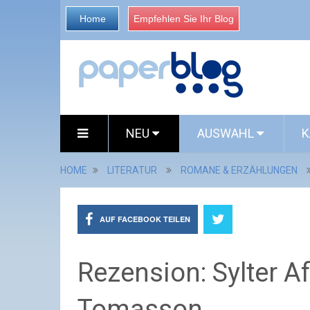
Home
Empfehlen Sie Ihr Blog
NEU
AUSWAHL
K
HOME
LITERATUR
ROMANE & ERZÄHLUNGEN
AUF FACEBOOK TEILEN
Rezension: Sylter A
Tomasson