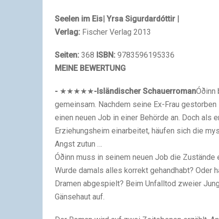
Seelen im Eis
| Yrsa Sigurdardóttir |
Verlag:
Fischer Verlag 2013
Seiten:
368
ISBN:
9783596195336
MEINE BEWERTUNG
-
★
★★
★
★
-
Isländischer Schauerroman
Óðinn 
gemeinsam. Nachdem seine Ex-Frau gestorben i
einen neuen Job in einer Behörde an. Doch als e
Erziehungsheim einarbeitet, häufen sich die mys
Angst zutun …
Óðinn muss in seinem neuen Job die Zustände 
Wurde damals alles korrekt gehandhabt? Oder hab
Dramen abgespielt? Beim Unfalltod zweier Jung
Gänsehaut auf.