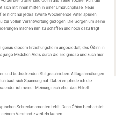
vorderster Stelle sind Óðinn und seine Tochter Rún, die
sich mit ihnen mitten in einer Umbruchphase. Neue
 er nicht nur jedes zweite Wochenende Vater spielen,
au zur vollen Verantwortung gezogen. Die Sorgen um seine
nderungen machen ihm zu schaffen und noch dazu trägt
 in genau diesem Erziehungsheim angesiedelt, das Óðinn in
s junge Mädchen Aldís durch die Ereignisse und auch hier
eren und bedrückenden Stil geschrieben. Alltagshandlungen
ch baut sich Spannung auf. Dabei empfinde ich die
passender ist meiner Meinung nach eher das Etikett
 typischen Schreckmomenten fehlt. Denn Óðinn beobachtet
 seinem Verstand zweifeln lassen.