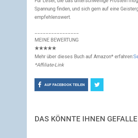
Für Leser, die das unterschwellige Frösteln m
Spannung finden, und sich gern auf eine Geisterg
empfehlenswert.
________________
MEINE BEWERTUNG
★
★
★★
★
Mehr über dieses Buch auf Amazon* erfahren:
Se
*Affiliate-Link
AUF FACEBOOK TEILEN
DAS KÖNNTE IHNEN GEFALL