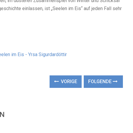
ögen, im düsteren Zusammenspiel von Winter und Schicksal
eschichte einlassen, ist „Seelen im Eis“ auf jeden Fall sehr
elen im Eis - Yrsa Sigurdardóttir
VORIGE
FOLGENDE
EN