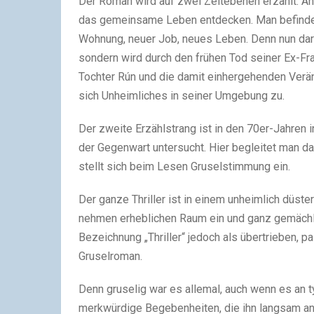
Der Roman wird auf zwei Zeitebenen erzählt. An 
das gemeinsame Leben entdecken. Man befindet 
Wohnung, neuer Job, neues Leben. Denn nun darf
sondern wird durch den frühen Tod seiner Ex-Fr
Tochter Rún und die damit einhergehenden Verä
sich Unheimliches in seiner Umgebung zu.
Der zweite Erzählstrang ist in den 70er-Jahren
der Gegenwart untersucht. Hier begleitet man da
stellt sich beim Lesen Gruselstimmung ein.
Der ganze Thriller ist in einem unheimlich düst
nehmen erheblichen Raum ein und ganz gemächli
Bezeichnung „Thriller“ jedoch als übertrieben, 
Gruselroman.
Denn gruselig war es allemal, auch wenn es an
merkwürdige Begebenheiten, die ihn langsam an