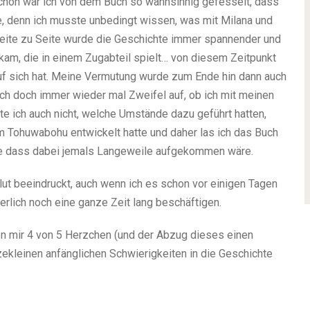
 schon war ich von dem Buch so wahnsinnig gefesselt, dass
e, denn ich musste unbedingt wissen, was mit Milana und
Seite zu Seite wurde die Geschichte immer spannender und
kam, die in einem Zugabteil spielt… von diesem Zeitpunkt
auf sich hat. Meine Vermutung wurde zum Ende hin dann auch
h doch immer wieder mal Zweifel auf, ob ich mit meinen
te ich auch nicht, welche Umstände dazu geführt hatten,
m Tohuwabohu entwickelt hatte und daher las ich das Buch
hne dass dabei jemals Langeweile aufgekommen wäre.
lut beeindruckt, auch wenn ich es schon vor einigen Tagen
rlich noch eine ganze Zeit lang beschäftigen.
n mir 4 von 5 Herzchen (und der Abzug dieses einen
zekleinen anfänglichen Schwierigkeiten in die Geschichte