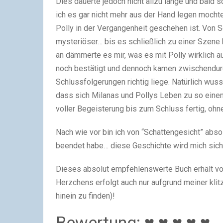
Dies dauerte jedoch nicht allzu lange und bald
ich es gar nicht mehr aus der Hand legen mocht
Polly in der Vergangenheit geschehen ist. Von 
mysteriöser… bis es schließlich zu einer Szene 
an dämmerte es mir, was es mit Polly wirklich 
noch bestätigt und dennoch kamen zwischendurc
Schlussfolgerungen richtig liege. Natürlich wuss
dass sich Milanas und Pollys Leben zu so eine
voller Begeisterung bis zum Schluss fertig, o
Nach wie vor bin ich von “Schattengesicht” abso
beendet habe… diese Geschichte wird mich siche
Dieses absolut empfehlenswerte Buch erhält vo
Herzchens erfolgt auch nur aufgrund meiner klit
hinein zu finden)!
Bewertung:
♥ ♥ ♥ ♥
♥