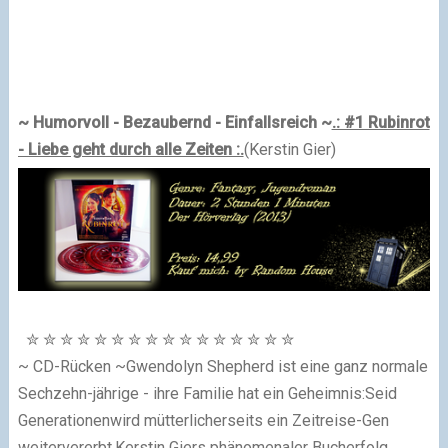
~ Humorvoll - Bezaubernd - Einfallsreich ~
.: #1 Rubinrot
- Liebe geht durch alle Zeiten :.
(Kerstin Gier
)
✮
✮
✮
✮
✮
✮
✮
✮
✮
✮
✮
✮
✮
✮
✮
✮
~ CD-Rücken ~
Gwendolyn Shepherd ist eine ganz normale
Sechzehn-jährige - ihre Familie hat ein Geheimnis:Seid
Generationenwird mütterlicherseits ein Zeitreise-Gen
weitervererbt.Kerstin Giers phänomenaler Bucherfolg