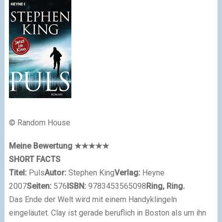
© Random House
Meine Bewertung
★★★
★
★
SHORT FACTS
Titel:
Puls
Autor:
Stephen King
Verlag:
Heyne
2007
Seiten:
576
ISBN:
9783453565098
Ring, Ring.
Das Ende der Welt wird mit einem Handyklingeln
eingeläutet. Clay ist gerade beruflich in Boston als um ihn