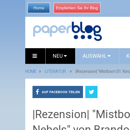
Home
Empfehlen Sie Ihr Blog
NEU
AUSWAHL
K
HOME
LITERATUR
|Rezension| "Mistborn 01: Ki
AUF FACEBOOK TEILEN
|Rezension| "Mistbo
Nebels" von Brand