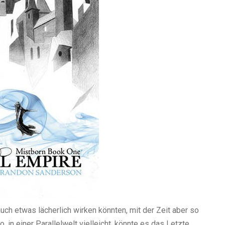
auch etwas lächerlich wirken könnten, mit der Zeit aber so
, in einer Parallelwelt vielleicht, könnte es das Letzte