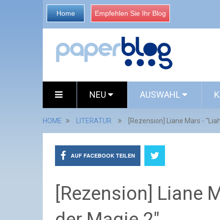
Home
Empfehlen Sie Ihr Blog
NEU
AUSWAHL
K
HOME
LITERATUR
[Rezension] Liane Mars - "Lia
AUF FACEBOOK TEILEN
[Rezension] Liane M
der Magie 2"