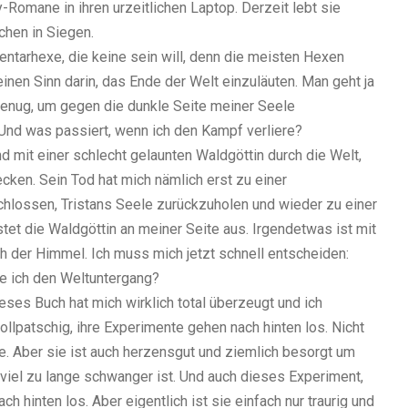
y-Romane in ihren urzeitlichen Laptop. Derzeit lebt sie
hen in Siegen.
entarhexe, die keine sein will, denn die meisten Hexen
inen Sinn darin, das Ende der Welt einzuläuten. Man geht ja
 genug, um gegen die dunkle Seite meiner Seele
 Und was passiert, wenn ich den Kampf verliere?
d mit einer schlecht gelaunten Waldgöttin durch die Welt,
ken. Sein Tod hat mich nämlich erst zu einer
chlossen, Tristans Seele zurückzuholen und wieder zu einer
tet die Waldgöttin an meiner Seite aus. Irgendetwas ist mit
ch der Himmel. Ich muss mich jetzt schnell entscheiden:
ere ich den Weltuntergang?
ieses Buch hat mich wirklich total überzeugt und ich
 tollpatschig, ihre Experimente gehen nach hinten los. Nicht
e. Aber sie ist auch herzensgut und ziemlich besorgt um
 viel zu lange schwanger ist. Und auch dieses Experiment,
ch hinten los. Aber eigentlich ist sie einfach nur traurig und