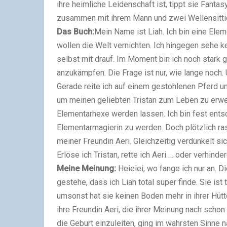
ihre heimliche Leidenschaft ist, tippt sie Fantas
zusammen mit ihrem Mann und zwei Wellensittic
Das Buch:
Mein Name ist Liah. Ich bin eine Elem
wollen die Welt vernichten. Ich hingegen sehe ke
selbst mit drauf. Im Moment bin ich noch stark
anzukämpfen. Die Frage ist nur, wie lange noch.
Gerade reite ich auf einem gestohlenen Pferd un
um meinen geliebten Tristan zum Leben zu erwec
Elementarhexe werden lassen. Ich bin fest ents
Elementarmagierin zu werden. Doch plötzlich ras
meiner Freundin Aeri. Gleichzeitig verdunkelt si
Erlöse ich Tristan, rette ich Aeri … oder verhind
Meine Meinung:
Heieiei, wo fange ich nur an. D
gestehe, dass ich Liah total super finde. Sie ist
umsonst hat sie keinen Boden mehr in ihrer Hütt
ihre Freundin Aeri, die ihrer Meinung nach schon
die Geburt einzuleiten, ging im wahrsten Sinne na