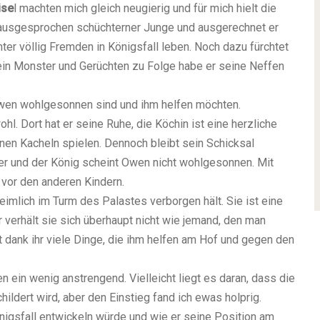
ise
l machten mich gleich neugierig und für mich hielt die
n ausgesprochen schüchterner Junge und ausgerechnet er
ter völlig Fremden in Königsfall leben. Noch dazu fürchtet
i ein Monster und Gerüchten zu Folge habe er seine Neffen
 Owen wohlgesonnen sind und ihm helfen möchten.
l. Dort hat er seine Ruhe, die Köchin ist eine herzliche
inen Kacheln spielen. Dennoch bleibt sein Schicksal
er und der König scheint Owen nicht wohlgesonnen. Mit
 vor den anderen Kindern.
heimlich im Turm des Palastes verborgen hält. Sie ist eine
 verhält sie sich überhaupt nicht wie jemand, den man
nt dank ihr viele Dinge, die ihm helfen am Hof und gegen den
 ein wenig anstrengend. Vielleicht liegt es daran, dass die
ildert wird, aber den Einstieg fand ich ewas holprig.
nigsfall entwickeln würde und wie er seine Position am