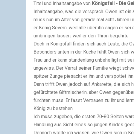
Titel und Inhaltsangabe von
Königsfall - Die Ge
Inhaltsangabe, was sie versprach. Owen ist ei
muss nun im Alter von gerade mal acht Jahren un
er König Severn, weil alle über ihn sagen er se
umbringen lassen, weil er den Thron begehrte.
Doch in Königsfall finden sich auch Leute, die
Besonders unten in der Küche fühlt Owen sich woh
Frau und er kann stundenlang unbehelligt mit se
ungewiss. Der Verrat seiner Familie wiegt schw
spitzer Zunge piesackt er ihn und verspottet ihn
Dann trifft Owen jedoch auf Ankarette, die sich 
gefürchtete Giftmischerin, aber Owen gegenüber
fürchten muss. Er fasst Vertrauen zu ihr und ler
König zu bestehen.
Ich muss zugeben, die ersten 70-80 Seiten waren
Handlung aus Sicht eines so jungen Kindes gesch
Dennoch wollte ich wissen, wie Owen sich in Kö