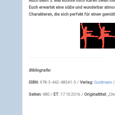
Auch beim 5. Mal konnte mich Karen Swan mit
Euch erwartet eine süße und wunderbar atmo
Charakteren, die sich perfekt für einen gemü
Bibliografie:
ISBN:
978-3-442-48541-3
/
Verlag:
Goldmann
/
Seiten:
480 /
ET:
17.10.2016 /
Originaltitel:
„Chr