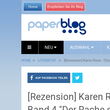
Home
Empfehlen Sie Ihr Blog
NEU
AUSWAHL
K
HOME
LITERATUR
[Rezension] Karen Rose - Chi
AUF FACEBOOK TEILEN
[Rezension] Karen R
Band 4 "Der Rache 