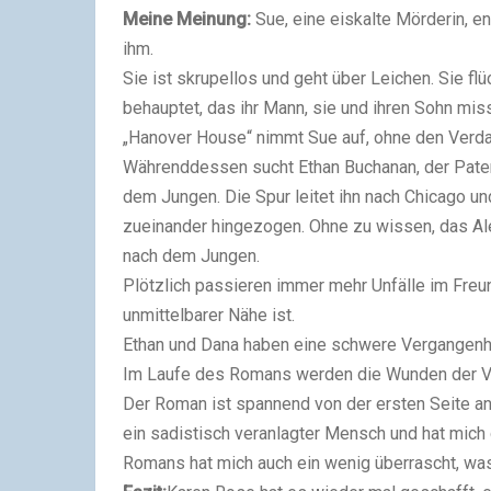
Meine Meinung:
Sue, eine eiskalte Mörderin, e
ihm.
Sie ist skrupellos und geht über Leichen. Sie f
behauptet, das ihr Mann, sie und ihren Sohn mis
„Hanover House“ nimmt Sue auf, ohne den Verdac
Währenddessen sucht Ethan Buchanan, der Pateno
dem Jungen. Die Spur leitet ihn nach Chicago un
zueinander hingezogen. Ohne zu wissen, das Alex
nach dem Jungen.
Plötzlich passieren immer mehr Unfälle im Freun
unmittelbarer Nähe ist.
Ethan und Dana haben eine schwere Vergangenhei
Im Laufe des Romans werden die Wunden der Ve
Der Roman ist spannend von der ersten Seite a
ein sadistisch veranlagter Mensch und hat mich 
Romans hat mich auch ein wenig überrascht, wa