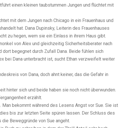
ntführt einen kleinen taubstummen Jungen und flüchtet mit
lüchtet mit dem Jungen nach Chicago in ein Frauenhaus und
shandelt hat. Dana Dupinsky, Leiterin des Frauenhauses
ht zu hegen, wem sie ein Einlass in ihrem Haus gibt.
nkel von Alex und gleichzeitig Sicherheitsberater nach
d dort begegnet durch Zufall Dana. Beide fühlen sich
 bei Dana unterbracht ist, sucht Ethan verzweifelt weiter
deskreis von Dana, doch ahnt keiner, das die Gefahr in
t hinter sich und beide haben sie noch nicht überwunden.
rgangenheit erzählt.
n. Man bekommt während des Lesens Angst vor Sue. Sie ist
dies bis zur letzten Seite spüren lassen. Der Schluss des
s die Beweggründe von Sue angeht.