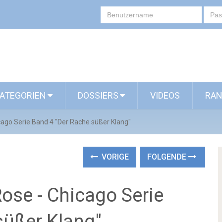
ATEGORIEN
DOSSIERS
VIDEOS
RAN
cago Serie Band 4 "Der Rache süßer Klang"
VORIGE
FOLGENDE
ose - Chicago Serie
süßer Klang"