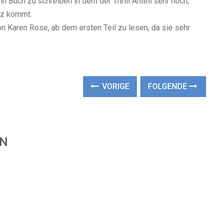
n Buch zu schreiben in dem der Thrill Anteil sehr hoch,
rz kommt.
n Karen Rose, ab dem ersten Teil zu lesen, da sie sehr
VORIGE
FOLGENDE
EN