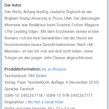
Der Autor
Dan Wells, Anfang dreißig, studierte Englisch an der
Brigham Young University in Provo, Utah. Der überzeugte
Mormone war Redakteur beim Science-Fiction-Magazin
»The Leading Edge«. Mit dem Erscheinen seines ersten
Romans »Ich bin kein Serienkiller« hat der Horror ein
faszinierendes neues Gesicht bekommen. Nach »Mr.
Monster« ist nun mit »Ich will dich nicht töten« seine
Trilogie um den jungen John Cleaver abgeschlossen.
Produktinformation
Link zu Amazon
Taschenbuch: 384 Seiten
Verlag: Piper Taschenbuch; Auflage: 4 (November 2010)
Sprache: Deutsch
ISBN-10: 3492267718 /
ISBN-13: 978-3492267717
Originaltitel:
I Am Not a Serial Killer
Größe und/oder Gewicht: 19 x 12 x 3,4 cm